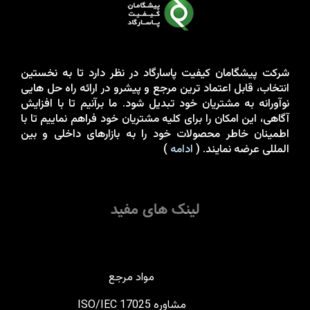
شرکت پيشگامان کيفيت پاسارگاد در نظر دارد تا به نخستين
انتخاب، قابل اعتماد ترين مرجع و پيشرو در ارائه راه حل هايی
نوآورانه به مشتريان خود تبدیل شود. ما برآنيم تا با افزايش
آگاهی، اين امکان را برای کليه مشتريان خود فراهم نماييم تا با
اطمينان خاطر محصولات خود را به بازارهای داخلی و بین
المللی عرضه نمايند. (
ادامه
)
لینک های مفید
مواد مرجع
مشاوره ISO/IEC 17025